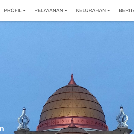
PROFIL
PELAYANAN
KELURAHAN
BERIT
an