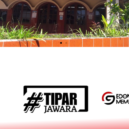
MASJID AL
ISLAH
Gg. Hikmat II
RT 001 RW 002