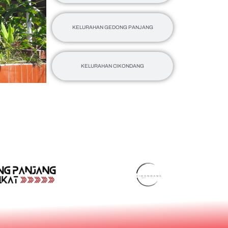
KELURAHAN GEDONG PANJANG
KELURAHAN CIKONDANG
MASJ
ASSHUFIY
AFGA
Alamat Jl Pem