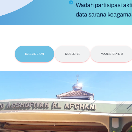
Wadah partisipasi ak
data sarana keagama
MASJID JAMI
MUSLOHA
MAJLIS TAK'LIM