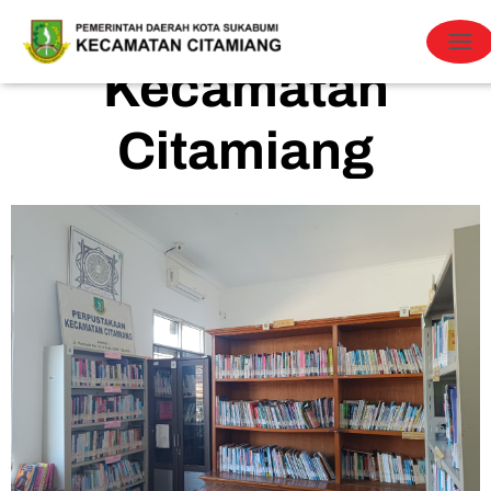
Kegiatan Perpustakaan
T
Kecamatan
O
G
Citamiang
G
L
E
N
A
V
I
G
A
T
I
O
N