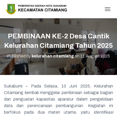
T
O
G
G
L
PEMBINAAN KE-2 Desa Cantik
E
N
Kelurahan Citamiang Tahun 2025
A
V
Published by
kelurahan citamiang
on
11 August 2025
I
G
A
T
I
O
Sukabumi – Pada Selasa, 10 Juni 2025, Kelurahan
N
Citamiang kembali menggelar pembinaan sebagai bagian
dari penguatan kapasitas aparatur dalam pengelolaan
data dan perencanaan pembangunan. Kegiatan ini
berfokus pada dua materi utama, yaitu
Identifikasi