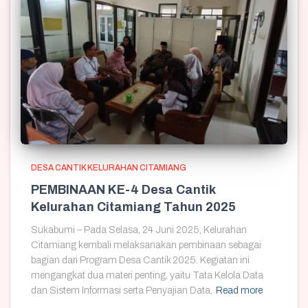
DESA CANTIK KELURAHAN CITAMIANG
PEMBINAAN KE-4 Desa Cantik
Kelurahan Citamiang Tahun 2025
Sukabumi – Pada Selasa, 24 Juni 2025, Kelurahan
Citamiang kembali melaksanakan pembinaan sebagai
bagian dari Program Desa Cantik 2025. Kegiatan ini
mengangkat dua materi penting, yaitu Tata Kelola Data
dan Sistem Informasi serta Penyajian Data,
Read more