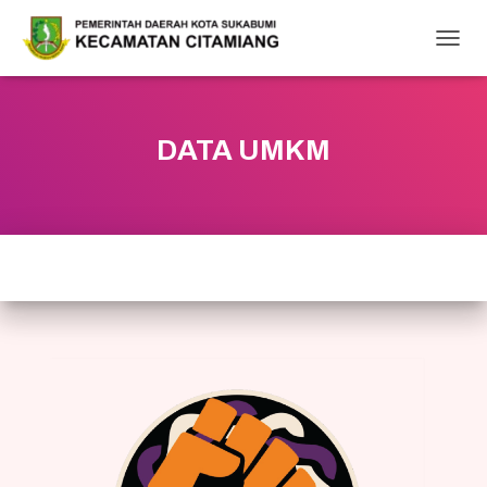
T
O
G
G
L
DATA UMKM
E
N
A
V
I
G
A
T
I
O
N