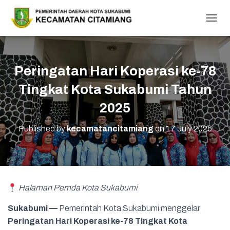
T
O
G
G
L
Peringatan Hari Koperasi ke-78
E
N
Tingkat Kota Sukabumi Tahun
A
V
2025
I
G
Published by
kecamatancitamiang
on
17 July 2025
A
T
I
O
N
Halaman Pemda Kota Sukabumi
Sukabumi —
Pemerintah Kota Sukabumi menggelar
Peringatan Hari Koperasi ke-78 Tingkat Kota