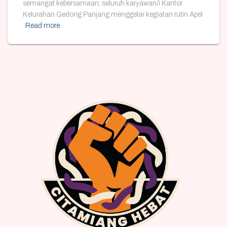
semangat kebersamaan, seluruh karyawan/i Kantor
Kelurahan Gedong Panjang menggelar kegiatan rutin Apel
Read more