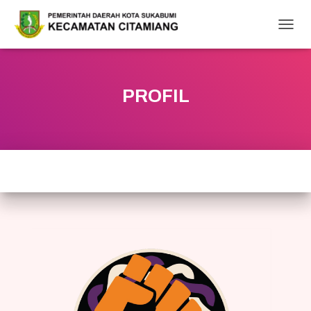
T
O
G
G
L
PROFIL
E
N
A
V
I
G
A
T
I
O
N