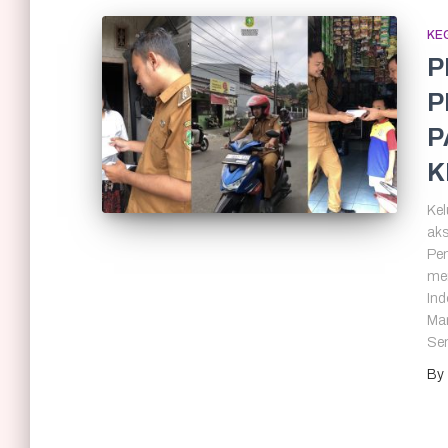
KE
P
P
P
K
Kel
aks
Pem
men
Ind
Man
Sen
By