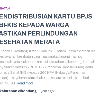
GIATAN
ENDISTRIBUSIAN KARTU BPJS
BI-KIS KEPADA WARGA
ASTIKAN PERLINDUNGAN
ESEHATAN MERATA
urahan Cikondang, Kota Sukabumi – Dalam upaya memperluas
es layanan kesehatan bagi masyarakat kurang mampu,
erintah Kota Sukabumi melalui Kelurahan Cikondang kembali
yalurkan kartu fisik BPJS PBI (Penerima Bantuan Iuran) Kartu
onesia Sehat (KIS) kepada 266 KPM (Keluarga Penerima
faat). Penyaluran kartu dilakukan secara simbolis pada hari
in, 30 Juli
Read more
kelurahan cikondang
,
1 year
ago