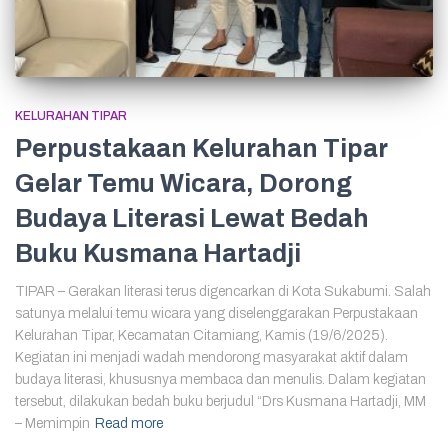
KELURAHAN TIPAR
Perpustakaan Kelurahan Tipar
Gelar Temu Wicara, Dorong
Budaya Literasi Lewat Bedah
Buku Kusmana Hartadji
TIPAR – Gerakan literasi terus digencarkan di Kota Sukabumi. Salah
satunya melalui temu wicara yang diselenggarakan Perpustakaan
Kelurahan Tipar, Kecamatan Citamiang, Kamis (19/6/2025).
Kegiatan ini menjadi wadah mendorong masyarakat aktif dalam
budaya literasi, khususnya membaca dan menulis. Dalam kegiatan
tersebut, dilakukan bedah buku berjudul “Drs Kusmana Hartadji, MM
– Memimpin
Read more