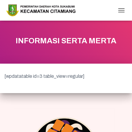
T
O
G
G
L
INFORMASI SERTA MERTA
E
N
A
V
I
G
[wpdatatable id=3 table_view=regular]
A
T
I
O
N