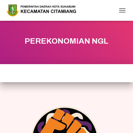
T
O
G
G
L
PEREKONOMIAN NGL
E
N
A
V
I
G
A
T
I
O
N