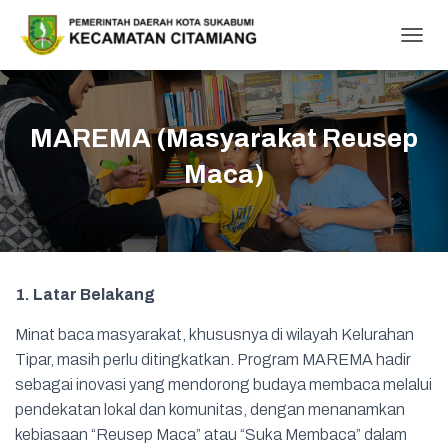
T
O
G
G
L
MAREMA (Masyarakat Reusep
E
N
Maca)
A
V
I
G
A
T
1. Latar Belakang
I
O
Minat baca masyarakat, khususnya di wilayah Kelurahan
N
Tipar, masih perlu ditingkatkan. Program MAREMA hadir
sebagai inovasi yang mendorong budaya membaca melalui
pendekatan lokal dan komunitas, dengan menanamkan
kebiasaan “Reusep Maca” atau “Suka Membaca” dalam