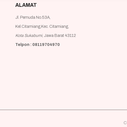
ALAMAT
Jl. Pemuda No.53A,
Kel.Citamiang,Kec. Citamiang,
Kota Sukabumi
, Jawa Barat 43112
Telpon : 08119704970
C