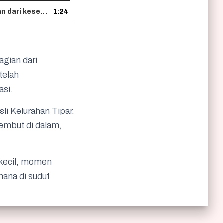
1. Sejak tahun 1966, aroma gurih dan hangatnya Cakwe Widal sudah menjadi bagian dari keseharian warga Sukabumi. Meski berasal dari kuliner Tiongkok, cakwe ini telah bertransformasi menjadi makanan khas Sukabumi yang dicintai lintas generasi. Kata Widal berarti Tipar, menjadikan Cakwe Widal sebagai identitas kuliner asli Kelurahan Tipar. Dibuat dengan resep turun-temurun, cakwe ini punya tekstur renyah di luar, lembut di dalam, dan rasa khas yang tak pernah berubah. Bagi warga, Cakwe Widal bukan sekadar camilan. Ia adalah kenangan masa kecil, momen kebersamaan, dan simbol rasa bangga akan karya lokal. Dari gerobak sederhana di sudut kampung, kini namanya dikenal hingga luar daerah.
1:24
agian dari
telah
asi.
sli Kelurahan Tipar.
lembut di dalam,
 kecil, momen
hana di sudut