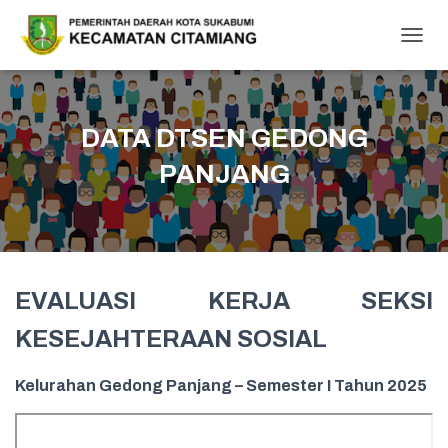
T
O
G
G
L
DATA DTSEN GEDONG
E
N
PANJANG
A
V
I
G
A
T
EVALUASI KERJA SEKSI
I
O
KESEJAHTERAAN SOSIAL
N
Kelurahan Gedong Panjang – Semester I Tahun 2025