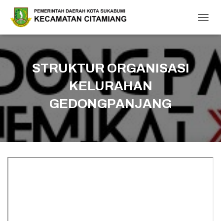
T
O
G
G
L
STRUKTUR ORGANISASI
E
N
KELURAHAN
A
V
GEDONGPANJANG
I
G
A
T
I
O
N