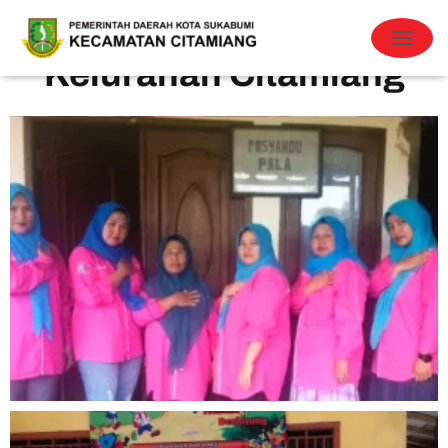
Data Posyandu
T
Kelurahan Citamiang
O
G
G
L
E
N
A
V
I
G
A
T
I
O
N