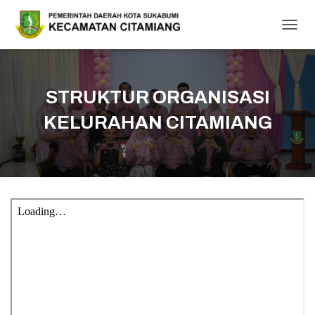
T
O
G
G
L
STRUKTUR ORGANISASI
E
N
KELURAHAN CITAMIANG
A
V
I
G
A
T
I
O
N