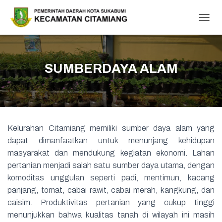
T
O
G
G
L
SUMBERDAYA ALAM
E
N
A
V
I
G
Kelurahan Citamiang memiliki sumber daya alam yang
A
T
dapat dimanfaatkan untuk menunjang kehidupan
I
masyarakat dan mendukung kegiatan ekonomi. Lahan
O
pertanian menjadi salah satu sumber daya utama, dengan
N
komoditas unggulan seperti padi, mentimun, kacang
panjang, tomat, cabai rawit, cabai merah, kangkung, dan
caisim. Produktivitas pertanian yang cukup tinggi
menunjukkan bahwa kualitas tanah di wilayah ini masih