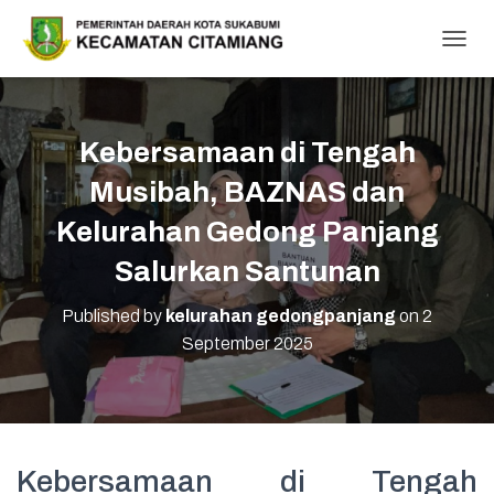
T
O
G
G
L
Kebersamaan di Tengah
E
N
Musibah, BAZNAS dan
A
V
Kelurahan Gedong Panjang
I
Salurkan Santunan
G
A
T
Published by
kelurahan gedongpanjang
on
2
I
September 2025
O
N
Kebersamaan di Tengah