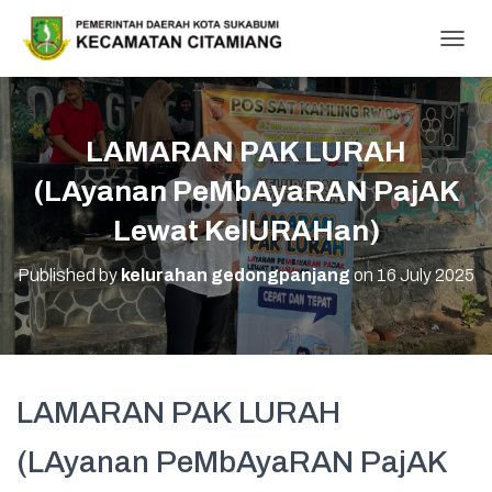
T
O
G
G
L
LAMARAN PAK LURAH
E
N
(LAyanan PeMbAyaRAN PajAK
A
V
Lewat KelURAHan)
I
G
Published by
kelurahan gedongpanjang
on
16 July 2025
A
T
I
O
N
LAMARAN PAK LURAH
(LAyanan PeMbAyaRAN PajAK