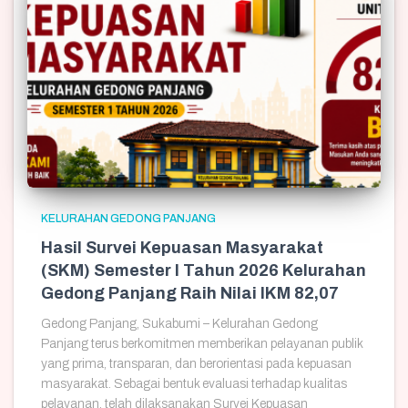
KELURAHAN GEDONG PANJANG
Hasil Survei Kepuasan Masyarakat
(SKM) Semester I Tahun 2026 Kelurahan
Gedong Panjang Raih Nilai IKM 82,07
Gedong Panjang, Sukabumi – Kelurahan Gedong
Panjang terus berkomitmen memberikan pelayanan publik
yang prima, transparan, dan berorientasi pada kepuasan
masyarakat. Sebagai bentuk evaluasi terhadap kualitas
pelayanan, telah dilaksanakan Survei Kepuasan