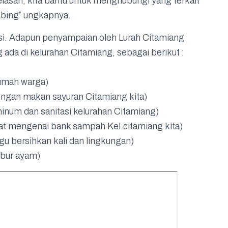
jelasan, kita bantu untuk menghubungi yang terkait
bing” ungkapnya.
si. Adapun penyampaian oleh Lurah Citamiang
da di kelurahan Citamiang, sebagai berikut :
umah warga)
engan makan sayuran Citamiang kita)
minum dan sanitasi kelurahan Citamiang)
at mengenai bank sampah Kel.citamiang kita)
u bersihkan kali dan lingkungan)
bubur ayam)