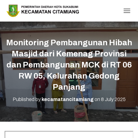
T
O
G
G
L
Monitoring Pembangunan Hibah
E
N
Masjid dari Kemenag Provinsi
A
V
dan Pembangunan MCK di RT 06
I
RW 05, Kelurahan Gedong
G
A
Panjang
T
I
O
Published by
kecamatancitamiang
on
8 July 2025
N