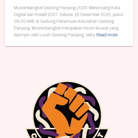
Musrenbangkel Gedong Panjang 2025: Merancang Kota
Digital dan Kreatif 2027 Selasa, 16 Desember 2025, pukul
08.00 WIB di Gedung Pertemuan Kelurahan Gedong
Panjang. Musrenbangkel merupakan forum krusial yang
dipimpin oleh Lurah Gedong Panjang, serta
Read more