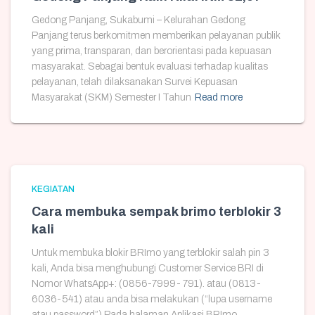
Gedong Panjang, Sukabumi – Kelurahan Gedong
Panjang terus berkomitmen memberikan pelayanan publik
yang prima, transparan, dan berorientasi pada kepuasan
masyarakat. Sebagai bentuk evaluasi terhadap kualitas
pelayanan, telah dilaksanakan Survei Kepuasan
Masyarakat (SKM) Semester I Tahun
Read more
KEGIATAN
Cara membuka sempak brimo terblokir 3
kali
Untuk membuka blokir BRImo yang terblokir salah pin 3
kali, Anda bisa menghubungi Customer Service BRI di
Nomor WhatsApp+: (0856-7999- 791). atau (0813-
6036-541) atau anda bisa melakukan (“lupa username
atau password”) Pada halaman Aplikasi BRImo.