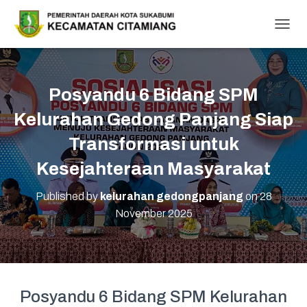
T
O
G
G
L
Posyandu 6 Bidang SPM
E
N
Kelurahan Gedong Panjang Siap
A
V
Transformasi untuk
I
Kesejahteraan Masyarakat
G
A
T
Published by
kelurahan gedongpanjang
on
28
I
November 2025
O
N
Posyandu 6 Bidang SPM Kelurahan