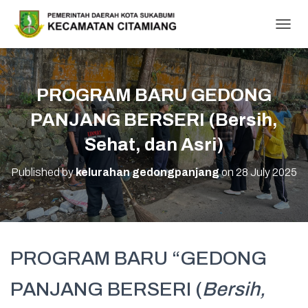
T
O
G
G
L
PROGRAM BARU GEDONG
E
N
PANJANG BERSERI (Bersih,
A
V
Sehat, dan Asri)
I
G
Published by
kelurahan gedongpanjang
on
28 July 2025
A
T
I
O
N
PROGRAM BARU “GEDONG
PANJANG BERSERI (
Bersih,